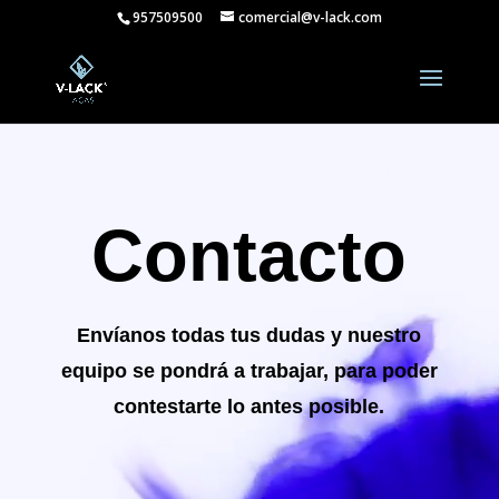
957509500
comercial@v-lack.com
Reproductor
de
vídeo
Contacto
Envíanos
todas tus dudas y nuestro
equipo se pondrá a trabajar, para poder
contestarte lo antes posible.