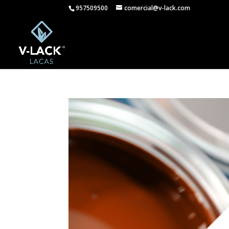
957509500
comercial@v-lack.com