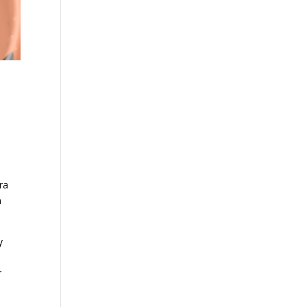
ra
n
y
r