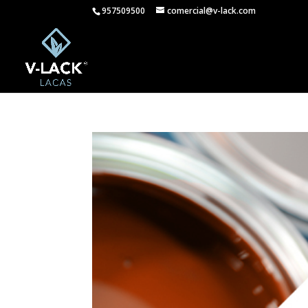
957509500
comercial@v-lack.com