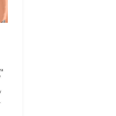
ra
n
y
r